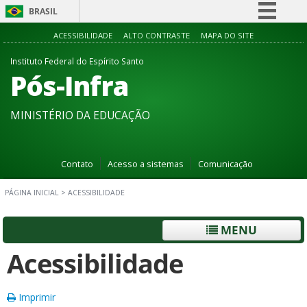
BRASIL
Simplifique!
ACESSIBILIDADE
ALTO CONTRASTE
MAPA DO SITE
Comunica BR
Instituto Federal do Espírito Santo
Pós-Infra
Participe
Acesso à informação
MINISTÉRIO DA EDUCAÇÃO
Legislação
Canais
Contato
Acesso a sistemas
Comunicação
PÁGINA INICIAL
>
ACESSIBILIDADE
MENU
Acessibilidade
Imprimir