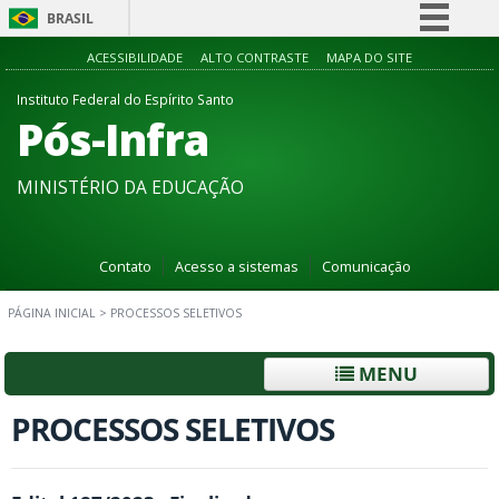
BRASIL
Simplifique!
ACESSIBILIDADE
ALTO CONTRASTE
MAPA DO SITE
Comunica BR
Instituto Federal do Espírito Santo
Pós-Infra
Participe
Acesso à informação
MINISTÉRIO DA EDUCAÇÃO
Legislação
Canais
Contato
Acesso a sistemas
Comunicação
PÁGINA INICIAL
>
PROCESSOS SELETIVOS
MENU
PROCESSOS SELETIVOS