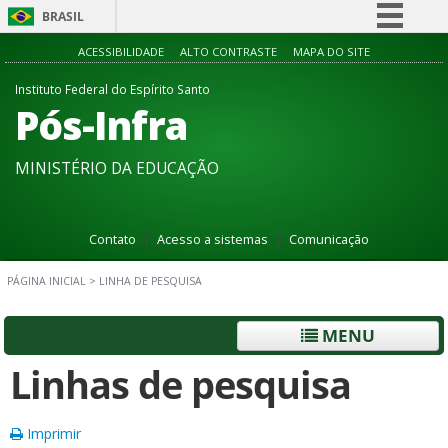
BRASIL
Simplifique!
ACESSIBILIDADE
ALTO CONTRASTE
MAPA DO SITE
Comunica BR
Instituto Federal do Espírito Santo
Pós-Infra
Participe
Acesso à informação
MINISTÉRIO DA EDUCAÇÃO
Legislação
Canais
Contato
Acesso a sistemas
Comunicação
PÁGINA INICIAL
>
LINHA DE PESQUISA
MENU
Linhas de pesquisa
Imprimir