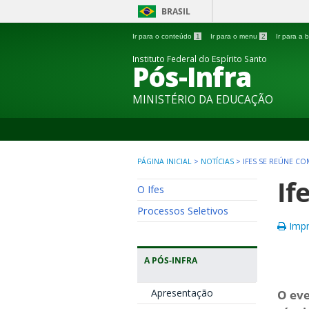
BRASIL
Ir para o conteúdo
1
Ir para o menu
2
Ir para a
Instituto Federal do Espírito Santo
Pós-Infra
MINISTÉRIO DA EDUCAÇÃO
PÁGINA INICIAL
>
NOTÍCIAS
>
IFES SE REÚNE CO
If
O Ifes
Processos Seletivos
Impr
A PÓS-INFRA
Apresentação
O eve