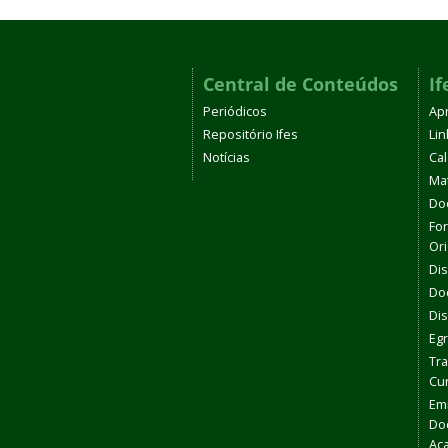
Central de Conteúdos
If
Periódicos
Ap
Repositório Ifes
Li
Notícias
Cal
Mat
Do
For
Or
Dis
Do
Di
Eg
Tra
Cu
Em
Do
Ac