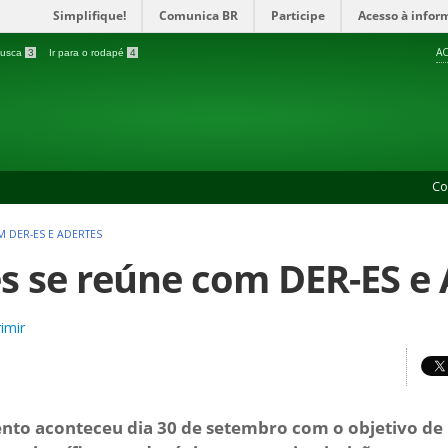
Simplifique!
Comunica BR
Participe
Acesso à infor
AC
 busca
3
Ir para o rodapé
4
Co
M DER-ES E ADERTES
es se reúne com DER-ES e
imir
nto aconteceu dia 30 de setembro com o objetivo d