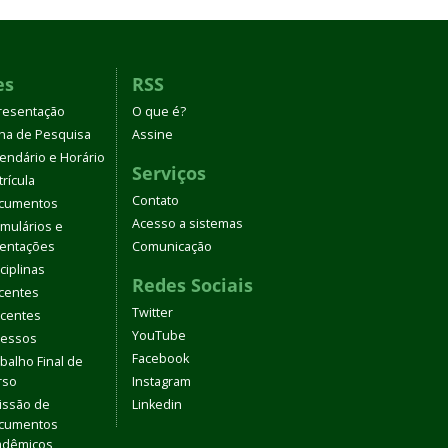
es
RSS
resentação
O que é?
nha de Pesquisa
Assine
endário e Horário
Serviços
rícula
Contato
cumentos
Acesso a sistemas
mulários e
ientações
Comunicação
ciplinas
Redes Sociais
centes
Twitter
scentes
YouTube
ressos
Facebook
balho Final de
rso
Instagram
issão de
Linkedin
cumentos
adêmicos